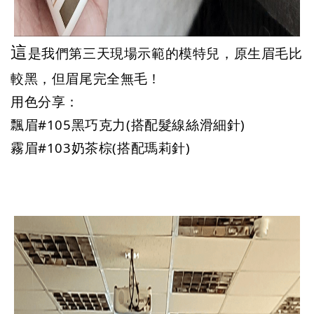
這
是我們第三天現場示範的模特兒，原生眉毛比
較黑，但眉尾完全無毛 !
用色分享：
飄眉#105黑巧克力(搭配髮線絲滑細針)
霧眉#103奶茶棕(搭配瑪莉針)