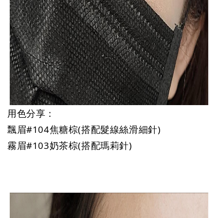
用色分享：
飄眉#104焦糖棕(搭配髮線絲滑細針)
霧眉#103奶茶棕(搭配瑪莉針)