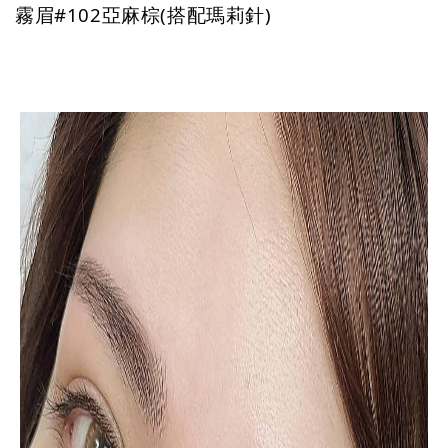
霧眉#102亞麻棕(搭配瑪莉針)