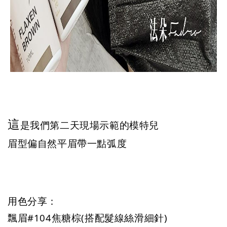
這
是我們第二天現場示範的模特兒
眉型偏自然平眉帶一點弧度
用色分享：
飄眉#104焦糖棕(搭配髮線絲滑細針)