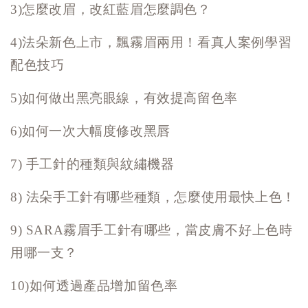
3)怎麼改眉，改紅藍眉怎麼調色？
4)
法朵新色上市，飄霧眉兩用！看真人案例學習
配色技巧
5)
如何做出黑亮眼線，有效提高留色率
6)如何一次大幅度修改黑唇
7)
手工針的種類與紋繡機器
8)
法朵手工針有哪些種類，怎麼使用最快上色！
9)
SARA
霧眉手工針有哪些，當皮膚不好上色時
用哪一支？
10)
如何透過產品增加留色率