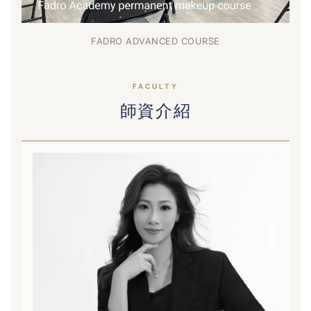
FADRO ADVANCED COURSE
FACULTY
師資介紹