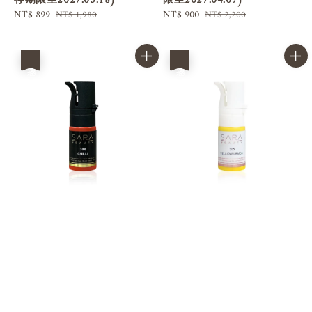
存期限至2027.03.18)
限至2027.04.07)
Sale
NT$ 899
Regular
Sale
NT$ 900
Regular
NT$ 1,980
NT$ 2,200
price
price
price
price
優惠
優惠