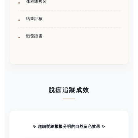
課程總複習
結業評核
頒發證書
脫痂追蹤成效
✨ 超細髮絲根根分明的自然留色效果 ✨