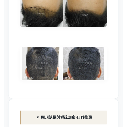
▼ 頭頂缺髮與稀疏加密·口碑推薦