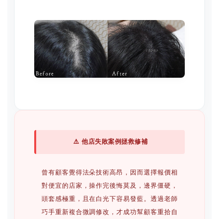
⚠️ 他店失敗案例拯救修補
曾有顧客覺得法朵技術高昂，因而選擇報價相
對便宜的店家，操作完後悔莫及，邊界僵硬，
頭套感極重，且在白光下容易發藍。透過老師
巧手重新複合微調修改，才成功幫顧客重拾自