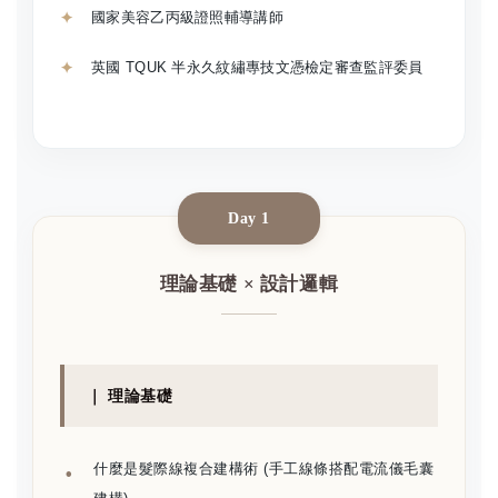
國家美容乙丙級證照輔導講師
英國 TQUK 半永久紋繡專技文憑檢定審查監評委員
Day 1
理論基礎 × 設計邏輯
｜ 理論基礎
什麼是髮際線複合建構術 (手工線條搭配電流儀毛囊