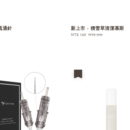
疏通針
新上市 - 積雪草清潔慕斯
Sale
NT$ 160
Regular
NT$ 200
price
price
優惠