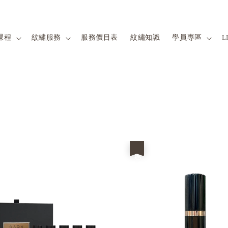
課程
紋繡服務
服務價目表
紋繡知識
學員專區
L
優惠