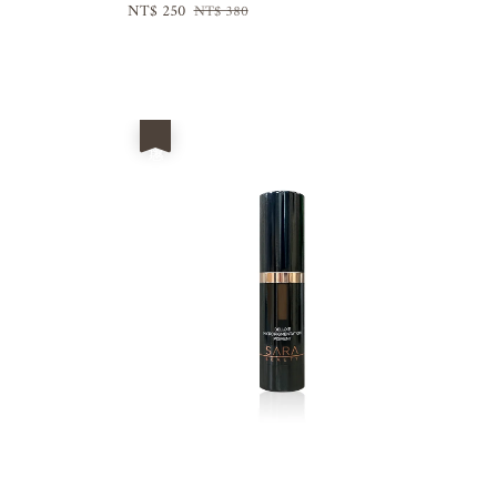
Sale
NT$ 250
Regular
NT$ 380
price
price
優惠