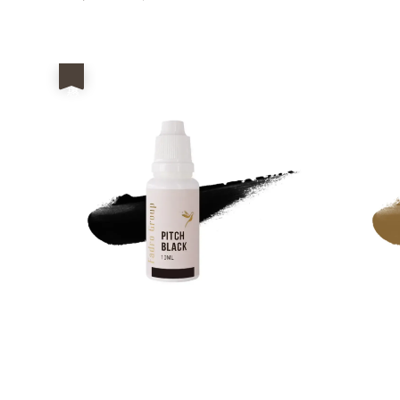
price
price
優惠