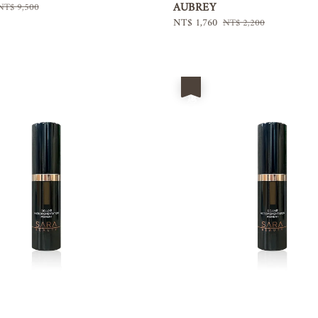
AUBREY
Regular
NT$ 9,500
price
Sale
NT$ 1,760
Regular
NT$ 2,200
price
price
優惠