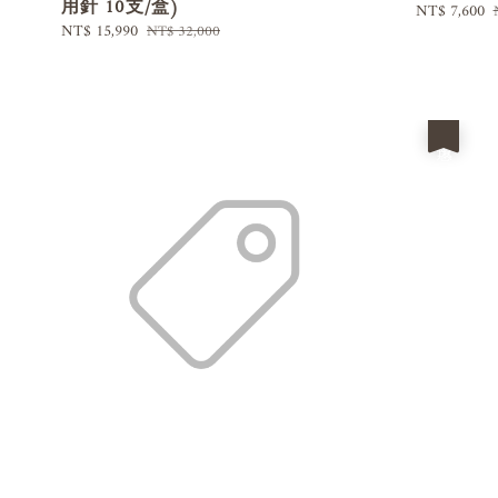
用針 10支/盒)
Sale
NT$ 7,600
Sale
NT$ 15,990
Regular
NT$ 32,000
price
price
price
優惠