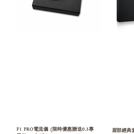
F1 PRO電流儀 (限時優惠贈送0.3專
眉部經典套