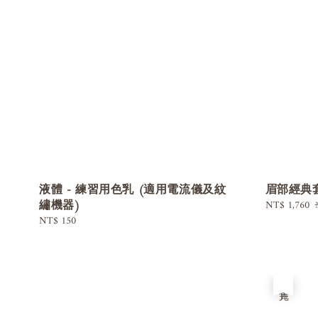
液體 - 練習用色乳 (適用電流儀及紋
眉部經典套
繡機器)
Sale
NT$ 1,760
price
Regular
NT$ 150
price
售完