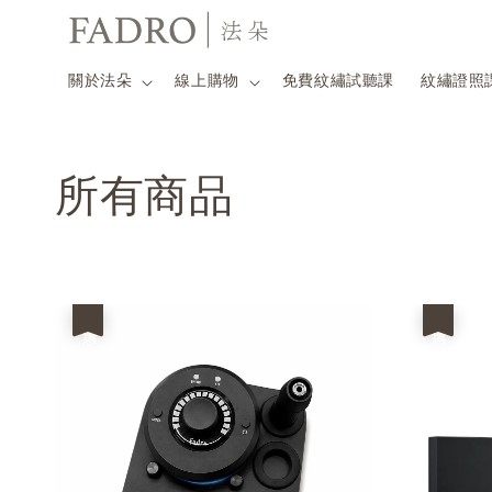
關於法朵
線上購物
免費紋繡試聽課
紋繡證照
所有商品
優惠
優惠