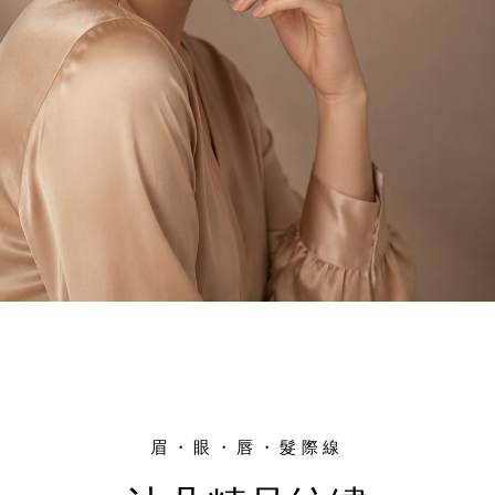
眉・眼・唇・髮際線