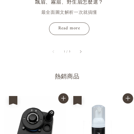
飄眉、霧眉、野生眉怎麼選？
最全面圖文解析一次就搞懂
Read more
accessibility.of
1
/
5
熱銷商品
優惠
優惠