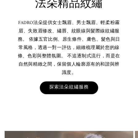
法朵精品紋繡
FADRO法朵提供女士飄眉、男士飄眉、輕柔粉霧
眉、失敗眉修改、繡唇、紋眼線與髮際線紋繡服
務。 依據五官比例、原生條件、膚色、髮色與日
常風格，透過一對一評估，細緻梳理屬於您的線
條、色彩與整體氛圍。 不追逐制式流行，而是在
自然與精緻之間，保留個人輪廓原有的和諧與辨
識度。
探索法朵紋繡服務