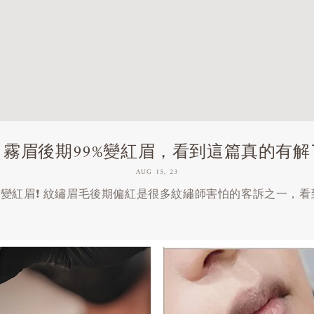
霧眉後期99%變紅眉，看到這篇真的有
AUG 15, 23
期變紅眉❗️ 紋繡眉毛後期偏紅是很多紋繡師害怕的客訴之一，