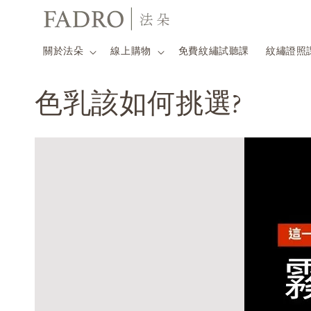
關於法朵
線上購物
免費紋繡試聽課
紋繡證照
色乳該如何挑選?