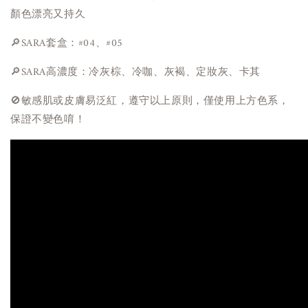
顏色漂亮又持久
🔎SARA套盒：#04、#05
🔎SARA高濃度：冷灰棕、冷咖、灰褐、定妝灰、卡其
🚫敏感肌或皮膚易泛紅，遵守以上原則，僅使用上方色系，
保證不變色唷！