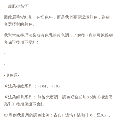
一般肌👉皆可
因此眉毛變紅別一昧怪色料，而是我們要更認識顏色，為顧
客選擇對的顏色。
我幫大家整理法朵所有色乳的冷色調，了解後 #真的可以跟顧
客保證後期不變紅❗️
-
-
▪︎冷色調▪︎
🔎法朵極致系列 ：#104、 #105
🔎法朵經典系列： 無論怎麼調，調色裡務必加0.5滴〔極濃黑
亮乳〕後期保證不會紅。
👉舉例我常用的調色比例：古典1 濃情1 橘咖啡 0.5 黑0.5 ，