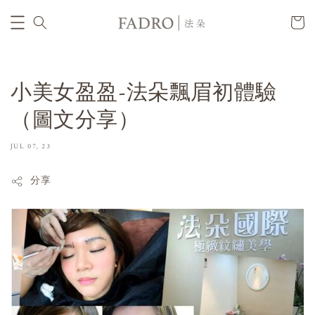
小美女盈盈-法朵飄眉初體驗
（圖文分享）
JUL 07, 23
分享