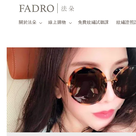
關於法朵
線上購物
免費紋繡試聽課
紋繡證照