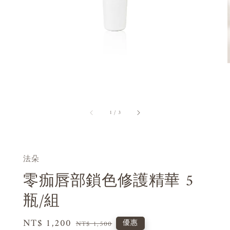
1
/
3
法朵
零痂唇部鎖色修護精華 5
瓶/組
Sale
NT$ 1,200
Regular
優惠
NT$ 1,500