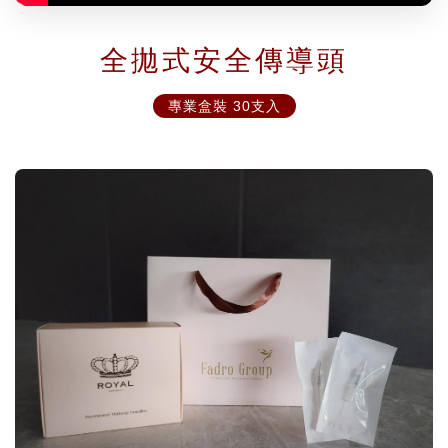
全拋式安全傳導頭
專業盒裝 30支入