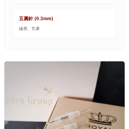
五圓針 (0.3mm)
繡唇、乳暈