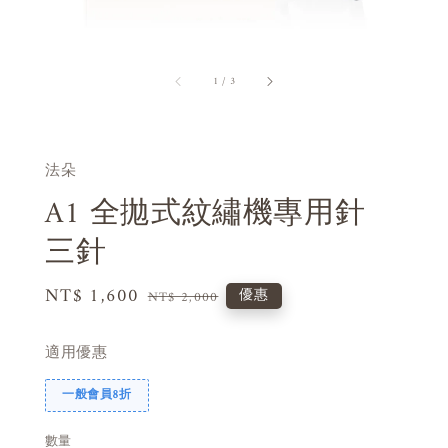
1
/
3
法朵
A1 全拋式紋繡機專用針
三針
Sale
NT$ 1,600
Regular
優惠
NT$ 2,000
price
price
適用優惠
一般會員8折
數量