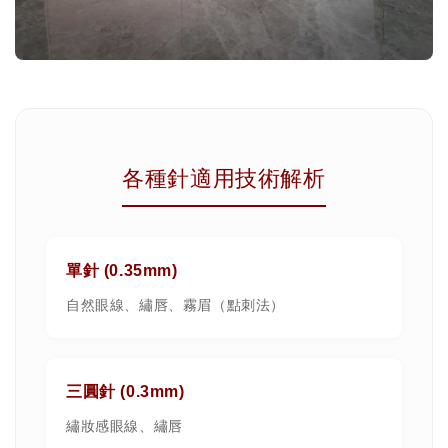
各種針適用技術解析
單針 (0.35mm)
自然眼線、繡唇、霧眉（點刺法）
三圓針 (0.3mm)
繡妝感眼線、繡唇