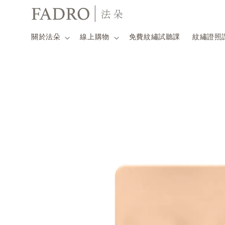
關於法朵
線上購物
免費紋繡試聽課
紋繡證照