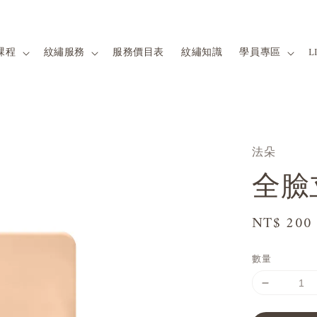
課程
紋繡服務
服務價目表
紋繡知識
學員專區
L
法朵
全臉
Regular
NT$ 200
price
數量