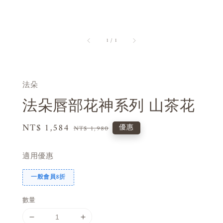
1
/
1
法朵
法朵唇部花神系列 山茶花
Sale
NT$ 1,584
Regular
優惠
NT$ 1,980
price
price
適用優惠
一般會員8折
數量