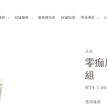
課程
紋繡服務
服務價目表
紋繡知識
學員專區
L
法朵
零痂
組
Sale
NT$ 1,00
price
適用優惠