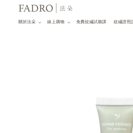
關於法朵
線上購物
免費紋繡試聽課
紋繡證照