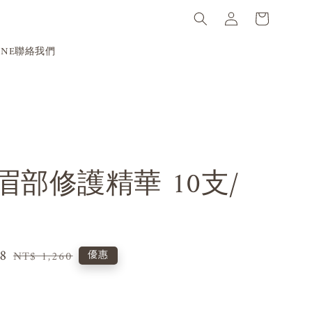
INE聯絡我們
眉部修護精華 10支/
8
Regular
優惠
NT$ 1,260
price