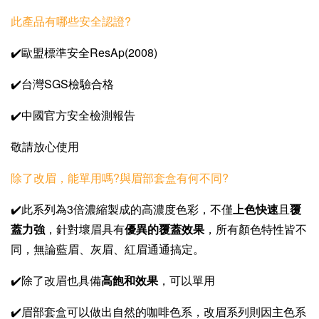
此產品有哪些安全認證?
✔️歐盟標準安全ResAp(2008)
✔️台灣SGS檢驗合格
✔️中國官方安全檢測報告
敬請放心使用
除了改眉，能單用嗎?
與眉部套盒有何不同?
✔️此系列為3倍濃縮製成的高濃度色彩，不僅
上色快速
且
覆
蓋力強
，針對壞眉具有
優異的覆蓋效果
，所有顏色特性皆不
同，無論藍眉、灰眉、紅眉通通搞定。
✔️除了改眉也具備
高飽和效果
，可以單用
✔️眉部套盒可以做出自然的咖啡色系，改眉系列則因主色系