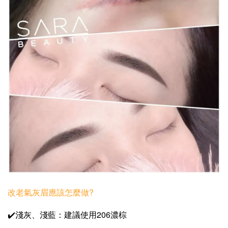
改老氣灰眉應該怎麼做?
✔️淺灰、淺藍：建議使用206濃棕