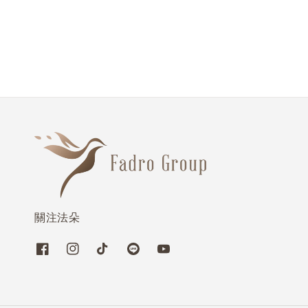
price
price
price
price
關注法朵