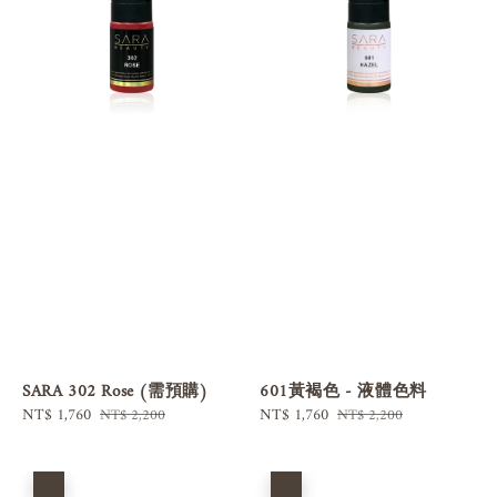
SARA 302 Rose (需預購)
601黃褐色 - 液體色料
Sale
NT$ 1,760
Regular
Sale
NT$ 1,760
Regular
NT$ 2,200
NT$ 2,200
price
price
price
price
優惠
優惠